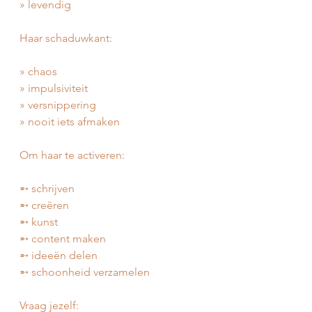
» levendig
Haar schaduwkant:
» chaos
» impulsiviteit
» versnippering
» nooit iets afmaken
Om haar te activeren:
➵ schrijven
➵ creëren
➵ kunst
➵ content maken
➵ ideeën delen
➵ schoonheid verzamelen
Vraag jezelf: