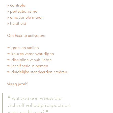
» controle
» perfectionisme
» emotionele muren
» hardheid
Om haar te activeren:
➵ grenzen stellen
➵ keuzes vereenvoudigen
➵ discipline vanuit liefde
➵ jezelf serieus nemen
➵ duidelijke standaarden creëren
Vraag jezelf:
❝ wat zou een vrouw die 
zichzelf volledig respecteert 
vandaag kiezen? ❞