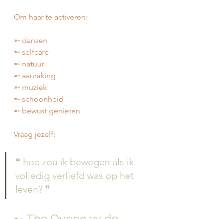
Om haar te activeren:
➵ dansen
➵ selfcare
➵ natuur
➵ aanraking
➵ muziek
➵ schoonheid
➵ bewust genieten
Vraag jezelf:
❝ hoe zou ik bewegen als ik 
volledig verliefd was op het 
leven? ❞
➸ The Queen 〰️ de 