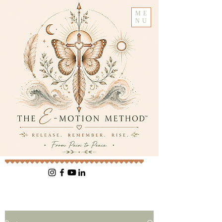
ME
NU