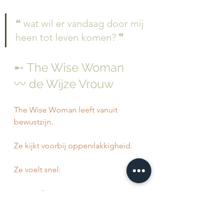
❝ wat wil er vandaag door mij 
heen tot leven komen? ❞
➸ The Wise Woman 
〰️ de Wijze Vrouw
The Wise Woman leeft vanuit 
bewustzijn.
Ze kijkt voorbij oppervlakkigheid.
Ze voelt snel:
» wat echt is
» wat niet klopt
» waar emotionele waarheid zit