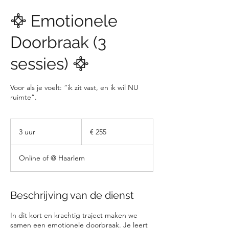
𖣊 Emotionele
Doorbraak (3
sessies) 𖣊
Voor als je voelt: “ik zit vast, en ik wil NU
ruimte”.
255
euro
3 uur
3
€ 255
u
u
Online of @ Haarlem
r
Beschrijving van de dienst
In dit kort en krachtig traject maken we
samen een emotionele doorbraak. Je leert