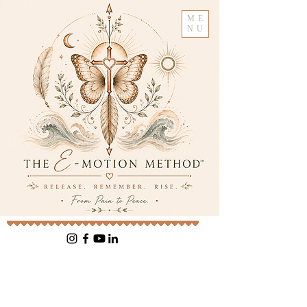
ME
NU