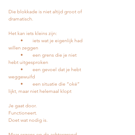
Die blokkade is niet altijd groot of 
dramatisch.
Het kan iets kleins zijn:
	•	iets wat je eigenlijk had 
willen zeggen
	•	een grens die je niet 
hebt uitgesproken
	•	een gevoel dat je hebt 
weggewuifd
	•	een situatie die “oké” 
lijkt, maar niet helemaal klopt
Je gaat door.
Functioneert.
Doet wat nodig is.
Maar ergens op de achtergrond 