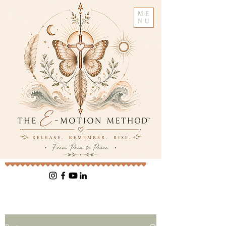
ME
NU