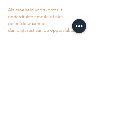
Als moeheid voortkomt uit 
onderdrukte emotie of niet-
geleefde waarheid,
dan blijft rust aan de oppervlakte.
Je lichaam ligt stil,
maar je systeem blijft werken.
Pas wanneer iets gevoeld of 
uitgesproken wordt,
kan het echt ontspannen.
Tot slot
Niet elke moeheid heeft een 
diepere betekenis.