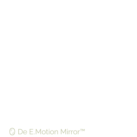
🪞 De E.Motion Mirror™ 