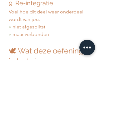
9. Re-integratie
Voel hoe dit deel weer onderdeel 
wordt van jou.
» 
niet afgesplitst
»
 maar verbonden
🕊️ Wat deze oefening 
je laat zien
De ander is niet de bron van jouw 
gevoel.
»
 De ander activeert iets in jou
»
 dat gezien wil worden
»
 en vervuld wil worden
Wat je zoekt buiten jezelf…mag je 
jezelf leren geven.
Elke trigger is een uitnodiging.
Niet om de ander te veranderen.