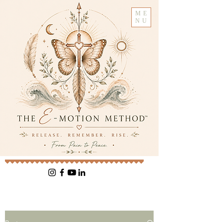
ME
NU