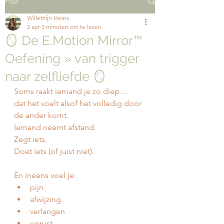
Post
Willemijn Heins
2 apr
3 minuten om te lezen
🪞 De E.Motion Mirror™
Oefening » van trigger
naar zelfliefde 🪞
Soms raakt iemand je zo diep…
dat het voelt alsof het volledig door 
de ander komt.
Iemand neemt afstand.
Zegt iets.
Doet iets (of juist niet).
En ineens voel je:
pijn
afwijzing
verlangen
onrust