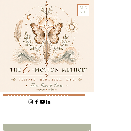
ME
NU