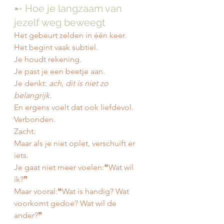
➸ Hoe je langzaam van 
jezelf weg beweegt
Het gebeurt zelden in één keer.
Het begint vaak subtiel.
Je
 houdt rekening.
Je
 past je een beetje aan.
Je
 denkt: 
ach, dit is niet zo 
belangrijk.
En ergens voelt dat ook liefdevol. 
Verbonden. 
Zacht.
Maar als je niet oplet, verschuift er 
iets.
Je gaat niet meer voelen:❝Wat wil 
ík?❞
Maar vooral:❝Wat is handig? Wat 
voorkomt gedoe? Wat wil de 
ander?❞