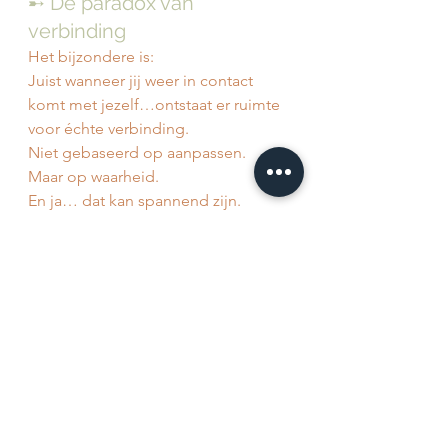
➸ De paradox van 
verbinding
Het bijzondere is:
Juist wanneer jij weer in contact 
komt met jezelf…ontstaat er ruimte 
voor échte verbinding.
Niet gebaseerd op aanpassen.
Maar op waarheid.
En ja… dat kan spannend zijn.
Want je weet niet precies wat het 
verandert.
Maar wat je wél weet, is dit:
❝Als ik mezelf verlies… 
verlies ik uiteindelijk ook de 
verbinding.❞
➸ Een zachte uitnodiging
Vandaag hoef je het niet perfect te 
weten.