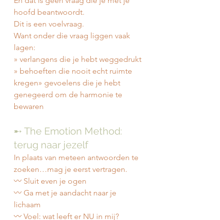
En dat is geen vraag die je met je 
hoofd beantwoordt.
Dit is een voelvraag.
Want onder die vraag liggen vaak 
lagen:
» verlangens die je hebt weggedrukt
» behoeften die nooit echt ruimte 
kregen» gevoelens die je hebt 
genegeerd om de harmonie te 
bewaren
➸ The Emotion Method: 
terug naar jezelf
In plaats van meteen antwoorden te 
zoeken…mag je eerst vertragen.
〰️ Sluit even je ogen
〰️ Ga met je aandacht naar je 
lichaam
〰️ Voel: wat leeft er NU in mij?