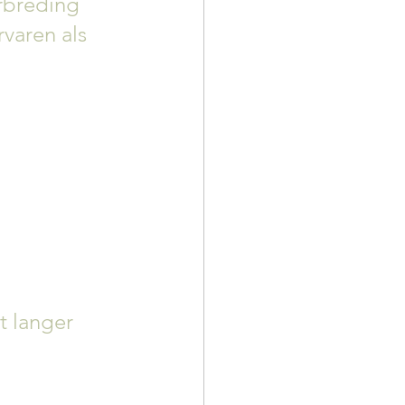
rbreding 
varen als 
t langer 