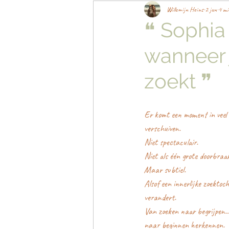
Willemijn Heins
2 jun
4 mi
❝ Sophia
wanneer j
zoekt ❞
Er komt een moment in veel 
verschuiven.
Niet spectaculair.
Niet als één grote doorbraa
Maar subtiel.
Alsof een innerlijke zoektoc
verandert.
Van zoeken naar begrijpen
naar beginnen herkennen.