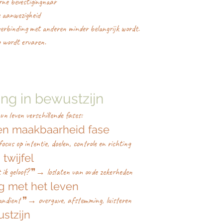
rne bevestigingnaar
e aanwezigheid
erbinding met anderen minder belangrijk wordt.
g wordt ervaren.
ng in bewustzijn
n leven verschillende fases:
- en maakbaarheid fase
cus op intentie, doelen, controle en richting
twijfel
t ik geloof? ❞→ loslaten van oude zekerheden
g met het leven
andient ❞→ overgave, afstemming, luisteren
stzijn