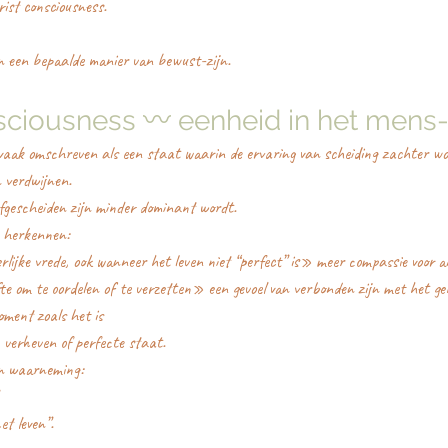
ist consciousness.
n een bepaalde manier van bewust-zijn.
sciousness 〰️ eenheid in het mens-
vaak omschreven als een staat waarin de ervaring van scheiding zachter wo
n verdwijnen.
fgescheiden zijn minder dominant wordt.
 herkennen:
lijke vrede, ook wanneer het leven niet “perfect” is» meer compassie voor an
te om te oordelen of te verzetten» een gevoel van verbonden zijn met het ge
ment zoals het is
 verheven of perfecte staat.
in waarneming:
et leven”.