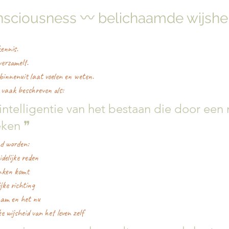
sciousness 〰️ belichaamde wijshe
kennis.
 verzamelt.
binnenuit laat voelen en weten.
 vaak beschreven als:
intelligentie van het bestaan die door een
eken ❞
d worden:
delijke reden
enken komt
jke richting
aam en het nu
ke wijsheid van het leven zelf