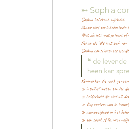
➸ Sophia con
Sophia betekent wijsheid.
Maar niet als intellectuele 
Niet als iets wat je leert of
Maar als iets wat zich van 
Sophia consciousness wordt
❝ de levende 
heen kan spr
Kenmerken die vaak genoem
» intuïtief weten zonder dui
» helderheid die niet uit d
» diep vertrouwen in innerli
» aanwezigheid in het lich
» een soort stille, vrouwelij