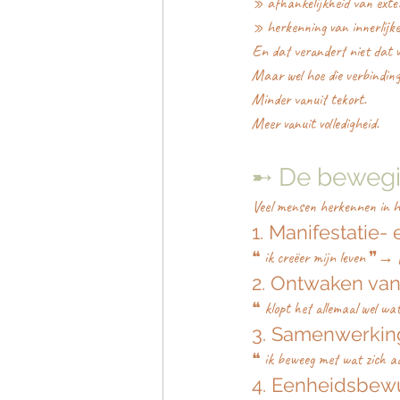
» afhankelijkheid van exte
» herkenning van innerlijk
En dat verandert niet dat v
Maar wel hoe die verbindin
Minder vanuit tekort.
Meer vanuit volledigheid.
➸ De bewegi
Veel mensen herkennen in hu
1. Manifestatie
❝ ik creëer mijn leven ❞→ fo
2. Ontwaken van 
❝ klopt het allemaal wel wa
3. Samenwerkin
❝ ik beweeg met wat zich a
4. Eenheidsbewu