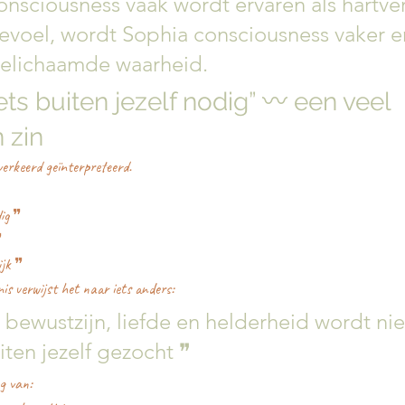
onsciousness vaak wordt ervaren als hartve
voel, wordt Sophia consciousness vaker er
belichaamde waarheid.
ets buiten jezelf nodig” 〰️ een veel 
 zin
erkeerd geïnterpreteerd.
ig ❞
❞
ijk ❞
is verwijst het naar iets anders:
 bewustzijn, liefde en helderheid wordt nie
iten jezelf gezocht ❞
g van: