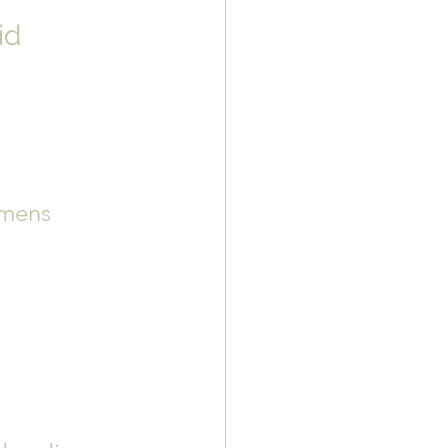
id
 mens 