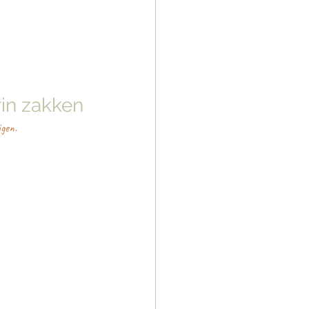
rin zakken
jgen.