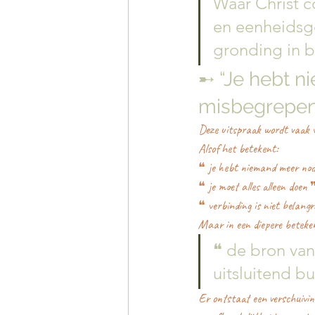
Waar Christ c
en eenheidsge
gronding in 
➸ “Je hebt ni
misbegrepen
Deze uitspraak wordt vaak v
Alsof het betekent:
❝ je hebt niemand meer nod
❝ je moet alles alleen doen 
❝ verbinding is niet belangr
Maar in een diepere beteken
❝ de bron van
uitsluitend bu
Er ontstaat een verschuivin