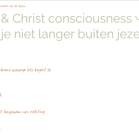
nuten om te lezen
 & Christ consciousness 
e niet langer buiten jeze
levens waarop iets begint te 
k.
ht langzaam van richting 
…