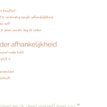
e kwaliteit:
t» verbinding zonder afhankelijkheid
an zelf
» geven zonder leeg te raken
der afhankelijkheid
emand nodig hebt.
grijk is.
essentieel.
schuift.
leet en ik deel mezelf met jou ❞