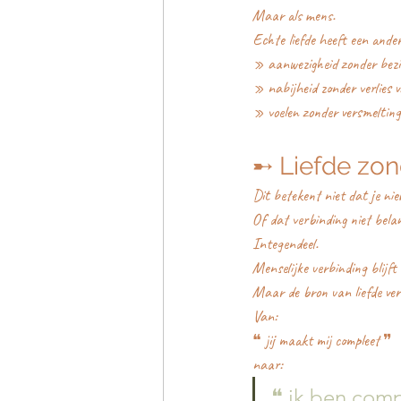
Maar als mens.
Echte liefde heeft een ander
» aanwezigheid zonder bezi
» nabijheid zonder verlies v
» voelen zonder versmelting
➸ Liefde zon
Dit betekent niet dat je ni
Of dat verbinding niet belan
Integendeel.
Menselijke verbinding blijft 
Maar de bron van liefde ver
Van:
❝ jij maakt mij compleet ❞
naar:
❝ ik ben comp