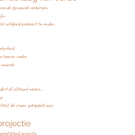
slavende dynamiek verborgen.
ijn.
 veiligheid probeert te vinden.
ekerheid
e hoeven voelen
n waarde
dert of afstand neemt…
g.
liteit die eraan gekoppeld was.
rojectie
erkelijkheid projectie.