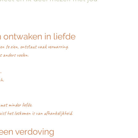
n ontwaken in liefde
n te zien, ontstaat vaak verwarring.
s anders voelen.
.
h.
met minder liefde.
juist het loskomen is van afhankelijkheid.
geen verdoving