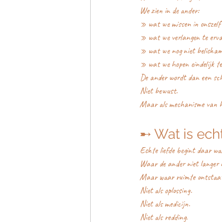
We zien in de ander:
» wat we missen in onszelf
» wat we verlangen te erv
» wat we nog niet belicha
» wat we hopen eindelijk t
De ander wordt dan een sch
Niet bewust.
Maar als mechanisme van he
➸ Wat is ech
Echte liefde begint daar wa
Waar de ander niet langer no
Maar waar ruimte ontstaat 
Niet als oplossing.
Niet als medicijn.
Niet als redding.