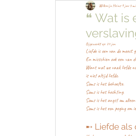
Willemijn Heins
9 jun
3 mi
❝ Wat is 
verslavin
Bijgewerkt op:
24 jun
Liefde is een van de meest g
En misschien ook een van d
Want wat we vaak liefde 
is niet altijd liefde.
Soms is het behoefte.
Soms is het hechting.
Soms is het angst om alleen 
Soms is het een poging om ie
➸ Liefde als