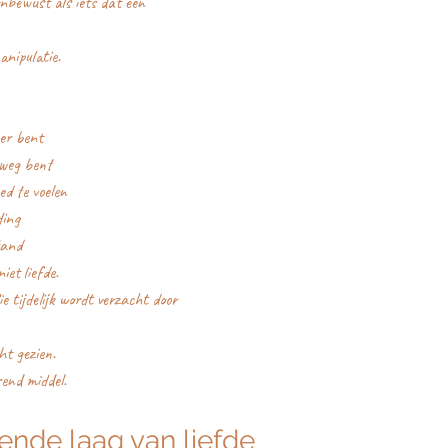
onbewust als iets dat een 
anipulatie.
 er bent
j weg bent
ed te voelen
ding
tand
iet liefde.
e tijdelijk wordt verzacht door 
ht gezien.
rend middel.
ende laag van liefde