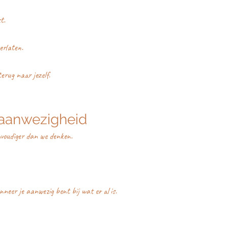
t.
verlaten.
terug naar jezelf.
 aanwezigheid
envoudiger dan we denken.
eer je aanwezig bent bij wat er al is.