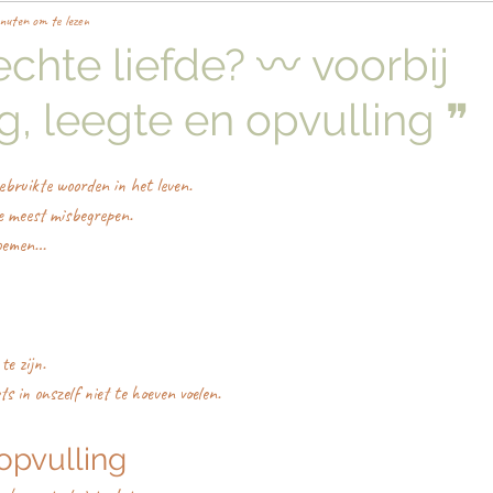
nuten om te lezen
echte liefde? 〰️ voorbij
g, leegte en opvulling ❞
ebruikte woorden in het leven.
e meest misbegrepen.
noemen…
te zijn.
ts in onszelf niet te hoeven voelen.
 opvulling