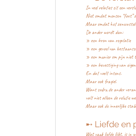
In veel relaties zit een ver
Niet omdat mensen “fout” z
Maar omdat het zenuwstelsel
De ander wordt dan:
» een bron van regulatie
» een gevoel van bestaansz
» een manier om pijn niet t
» een bevestiging van eige
En dat voelt intens.
Maar ook fragiel.
Want zodra de ander veran
valt niet alleen de relatie we
Maar ook de innerlijke stabi
➸ Liefde en p
Wat vaak liefde lijkt, is in w