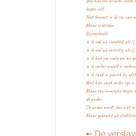
Veel mensen ervaren liefde 
leegte vult.
Niet bewust in de zin van m
Maar subtieler.
Bijvoorbeeld:
» ik voel me compleet als jij
» ik voel me onrustig als ji
» ik heb jou nodig om me go
» ik verlies mezelf in verbin
» ik raak in paniek bij afs
Wat hier vaak onder ligt is n
Maar een innerlijke leegte di
de ander.
De ander wordt dan niet ec
Maar gebruikt als stabilise
➸ De verslav