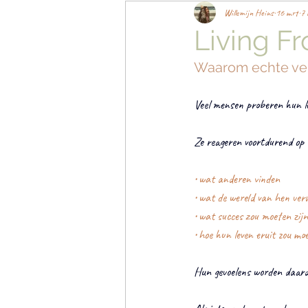
Willemijn Heins
16 mrt
7 
Living F
Waarom echte ver
Veel mensen proberen hun le
Ze reageren voortdurend op
• wat anderen vinden
• wat de wereld van hen ve
• wat succes zou moeten zijn
• hoe hun leven eruit zou mo
Hun gevoelens worden daardo