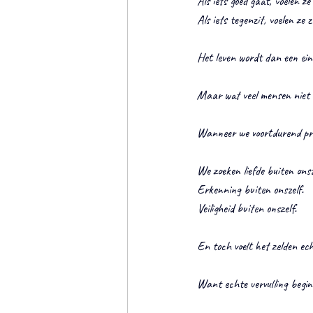
Als iets goed gaat, voelen ze
Als iets tegenzit, voelen ze 
Het leven wordt dan een ein
Maar wat veel mensen niet b
Wanneer we voortdurend prob
We zoeken liefde buiten onsz
Erkenning buiten onszelf.
Veiligheid buiten onszelf.
En toch voelt het zelden ech
Want echte vervulling begin