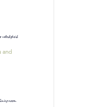
 volledigheid.
u and 
uning
 noem.